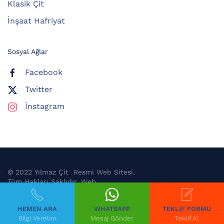
Klasik Çit
İnşaat Hafriyat
Sosyal Ağlar
Facebook
Twitter
İnstagram
© 2022 Yılmaz Çit Resmi Web Sitesi.
Tüm Hakları Saklıdır. Web
Tasarım
Sentez Web
.
HEMEN ARA
WHATSAPP
TEKLIF FORMU
Bilgi Verelim
Mesaj Gönder
Teklif Al