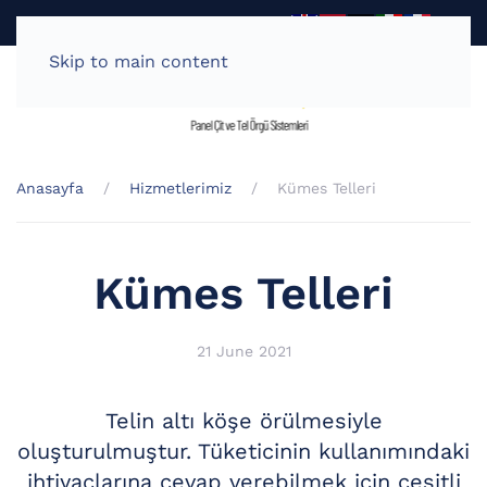
Teklif - Al
0 538 722 67 40
Skip to main content
Anasayfa
Hizmetlerimiz
Kümes Telleri
Kümes Telleri
21 June 2021
Telin altı köşe örülmesiyle
oluşturulmuştur. Tüketicinin kullanımındaki
ihtiyaçlarına cevap verebilmek için çeşitli